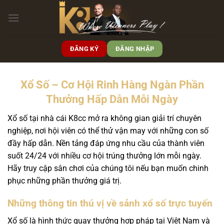
Skip
to
content
ĐĂNG KÝ
ĐĂNG NHẬP
Xổ Số – Cơ Hội Rinh Hàng Ngàn Phần
Thưởng Hấp Dẫn Mỗi Ngày
Xổ số tại nhà cái K8cc mở ra không gian giải trí chuyên
nghiệp, nơi hội viên có thể thử vận may với những con số
đầy hấp dẫn. Nền tảng đáp ứng nhu cầu của thành viên
suốt 24/24 với nhiều cơ hội trúng thưởng lớn mỗi ngày.
Hãy truy cập sân chơi của chúng tôi nếu bạn muốn chinh
phục những phần thưởng giá trị.
Những thông tin thú vị về sảnh xổ số trực tuyến
Xổ số là hình thức quay thưởng hợp pháp tại Việt Nam và