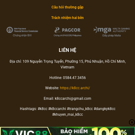
Câu hỏi thường gặp
Trách nhiệm hai bên
LIÊN HỆ
Địa chỉ:
109 Nguyễn Trọng Tuyển, Phường 15, Phú Nhuận, Hồ Chí Minh,
Vietnam
Hotline:
0584.47.3456
Website:
https://k8cc.archi/
Email:
k8ccarchi@gmail.com
Hashtags: #k8cc #k8ccarchi #trangchu_k8cc #dangkyk8cc
#khuyen_mai_k8cc