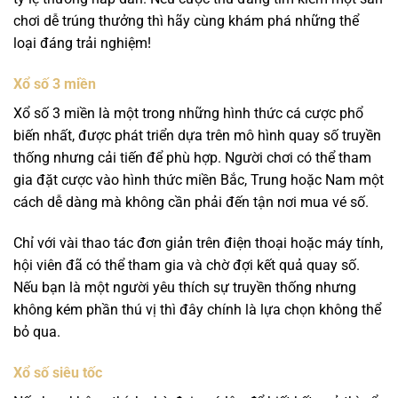
chơi dễ trúng thưởng thì hãy cùng khám phá những thể
loại đáng trải nghiệm!
Xổ số 3 miền
Xổ số 3 miền là một trong những hình thức cá cược phổ
biến nhất, được phát triển dựa trên mô hình quay số truyền
thống nhưng cải tiến để phù hợp. Người chơi có thể tham
gia đặt cược vào hình thức miền Bắc, Trung hoặc Nam một
cách dễ dàng mà không cần phải đến tận nơi mua vé số.
Chỉ với vài thao tác đơn giản trên điện thoại hoặc máy tính,
hội viên đã có thể tham gia và chờ đợi kết quả quay số.
Nếu bạn là một người yêu thích sự truyền thống nhưng
không kém phần thú vị thì đây chính là lựa chọn không thể
bỏ qua.
Xổ số siêu tốc