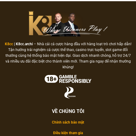
K8cc
| K8cc.archi
– Nhà cái cá cược hàng đầu với hàng loạt trò chơi hấp dẫn!
Tận hưởng trải nghiệm cá cược thể thao, casino trực tuyến, slot game đổi
thưởng cùng hệ thống bảo mật hiện đại. Giao dịch nhanh chóng, hỗ trợ 24/7
và nhiều ưu đãi đặc biệt cho thành viên mới. Tham gia ngay để nhận thưởng
khủng!
VỀ CHÚNG TÔI
Chính sách bảo mật
Điều kiện tham gia