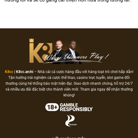
K8cc
| K8cc.archi
– Nhà cái cá cược hàng đầu với hàng loạt trò chơi hấp dẫn!
Tận hưởng trải nghiệm cá cược thể thao, casino trực tuyến, slot game đổi
thưởng cùng hệ thống bảo mật hiện đại. Giao dịch nhanh chóng, hỗ trợ 24/7
và nhiều ưu đãi đặc biệt cho thành viên mới. Tham gia ngay để nhận thưởng
khủng!