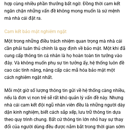
hợp cùng nhiều phần thưởng bất ngờ. Đồng thời cam kết
ngăn chặn những vấn đề không mong muốn là sứ mệnh
mà nhà cái đặt ra.
Cam kết bảo mật nghiêm ngặt
Một trong những điều trách nhiệm quan trọng mà nhà cái
cần phải tuân thủ chính là quy định về bảo mật. Một khi đã
cung cấp thông tin cá nhân là họ hoàn toàn tin tưởng vào
đây. Và không muốn phụ sự tin tưởng ấy, hệ thống luôn đề
cao các tính năng, nâng cấp các mã hóa bảo mật một
cách nghiêm ngặt nhất.
Mỗi một giờ số lượng thông tin gửi về hệ thống càng nhiều,
nếu là đơn vị non trẻ sẽ rất khó quản lý vấn đề này. Nhưng
nhà cái cam kết đội ngũ nhân viên đều là những người dày
dặn kinh nghiệm, biết cách sắp xếp, lưu trữ thông tin dựa
theo quy trình chung. Bất cứ thông tin lớn nhỏ hay sự thay
đổi của người dùng đều được nắm bắt trong thời gian sớm