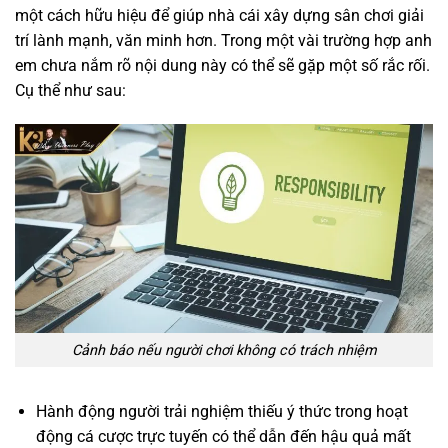
một cách hữu hiệu để giúp nhà cái xây dựng sân chơi giải
trí lành mạnh, văn minh hơn. Trong một vài trường hợp anh
em chưa nắm rõ nội dung này có thể sẽ gặp một số rắc rối.
Cụ thể như sau:
Cảnh báo nếu người chơi không có trách nhiệm
Hành động người trải nghiệm thiếu ý thức trong hoạt
động cá cược trực tuyến có thể dẫn đến hậu quả mất