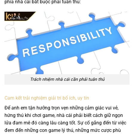
phía nhà cái bắt buộc phải tuân thủ:
Trách nhiệm nhà cái cần phải tuân thủ
Cam kết trải nghiệm giải trí bổ ích, uy tín
Để anh em tận hưởng trọn vẹn những cảm giác vui vẻ,
hứng thú khi chơi game, nhà cái phải biết cách giữ ngọn
lửa đam mê đó càng lâu càng tốt. Sự cố gắng đến từ việc
đem đến những con game lý thú, những mức cược phù