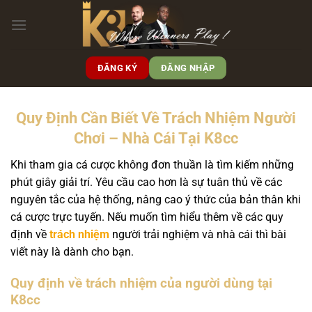
Skip
to
content
ĐĂNG KÝ
ĐĂNG NHẬP
Quy Định Cần Biết Về Trách Nhiệm Người
Chơi – Nhà Cái Tại K8cc
Khi tham gia cá cược không đơn thuần là tìm kiếm những
phút giây giải trí. Yêu cầu cao hơn là sự tuân thủ về các
nguyên tắc của hệ thống, nâng cao ý thức của bản thân khi
cá cược trực tuyến. Nếu muốn tìm hiểu thêm về các quy
định về
trách nhiệm
người trải nghiệm và nhà cái thì bài
viết này là dành cho bạn.
Quy định về trách nhiệm của người dùng tại
K8cc