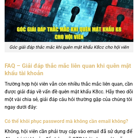
Góc giải đáp thắc mắc khi quên mật khẩu K8cc cho hội viên
FAQ – Giải đáp thắc mắc liên quan khi quên mật
khẩu tài khoản
Trường hợp hội viên vẫn còn nhiều thắc mắc liên quan, cần
được giải đáp về vấn đề quên mật khẩu K8cc. Hãy theo dõi
một vài chia sẻ, giải đáp câu hỏi thường gặp của chúng tôi
ngay dưới đây:
Có thể khôi phục password mà không cần email không?
Không, hội viên cần phải truy cập vào email đã sử dụng để