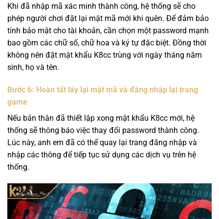
Khi đã nhập mã xác minh thành công, hệ thống sẽ cho
phép người chơi đặt lại mật mã mới khi quên. Để đảm bảo
tính bảo mật cho tài khoản, cần chọn một password mạnh
bao gồm các chữ số, chữ hoa và ký tự đặc biệt. Đồng thời
không nên đặt mật khẩu K8cc trùng với ngày tháng năm
sinh, họ và tên.
Bước 6: Hoàn tất lấy lại mật mã và đăng nhập lại trang
game
Nếu bản thân đã thiết lập xong mật khẩu K8cc mới, hệ
thống sẽ thông báo việc thay đổi password thành công.
Lúc này, anh em đã có thể quay lại trang đăng nhập và
nhập các thông để tiếp tục sử dụng các dịch vụ trên hệ
thống.