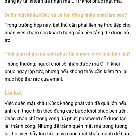
đăng ký tài khoản để nhận mã OTP khôi phục mật mã.
Quên mật khẩu K8cc và cả tên đăng nhập phải làm sao?
Trong trường hợp này, bet thủ cần phải liên hệ trực tiếp cho
nhân viên chăm sóc khách hàng của nền tảng để được hỗ
trợ.
Thời gian nhận mã khôi phục tài khoản cược mất bao lâu?
Thông thường, người chơi sẽ nhận được mã OTP khôi
phục ngay lập tức, nhưng nếu không thấy cần kiểm tra lại
mục hộp thư rác của email.
Lời kết
Việc quên mật khẩu K8cc không phải vấn đề quá lớn nếu
anh em thực hiện theo đúng các bước khôi phục bên trên.
Chắc chắn chỉ trong vòng 05 phút, password sẽ được tạo
lại thành công. Nhưng để tránh quên mật mã trong tương
lai, hội viên hãy lưu trữ lại và chọn mật khẩu mạnh để bảo